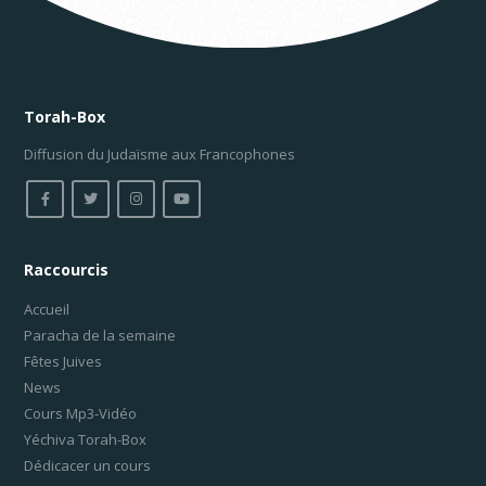
Torah-Box
Diffusion du Judaïsme aux Francophones
Raccourcis
Accueil
Paracha de la semaine
Fêtes Juives
News
Cours Mp3-Vidéo
Yéchiva Torah-Box
Dédicacer un cours