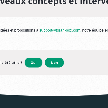
veaux concepts et interv
idées et propositions à
support@torah-box.com,
n
otre équipe e
le été utile ?
Oui
Non