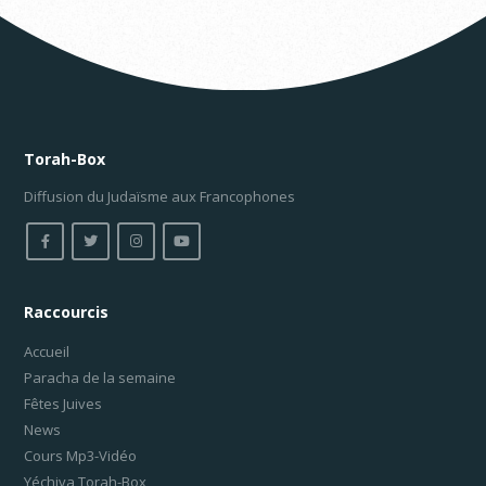
Torah-Box
Diffusion du Judaïsme aux Francophones
Raccourcis
Accueil
Paracha de la semaine
Fêtes Juives
News
Cours Mp3-Vidéo
Yéchiva Torah-Box