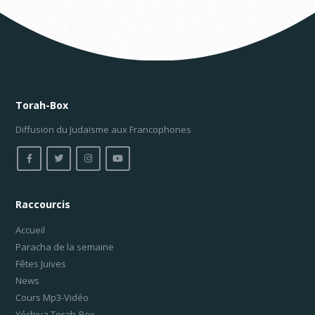
Torah-Box
Diffusion du Judaïsme aux Francophones
Raccourcis
Accueil
Paracha de la semaine
Fêtes Juives
News
Cours Mp3-Vidéo
Yéchiva Torah-Box