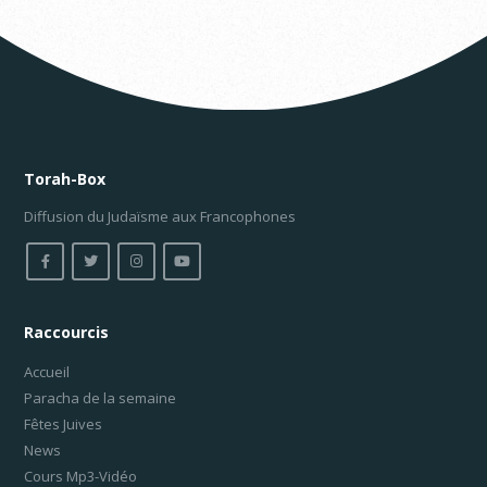
Torah-Box
Diffusion du Judaïsme aux Francophones
Raccourcis
Accueil
Paracha de la semaine
Fêtes Juives
News
Cours Mp3-Vidéo