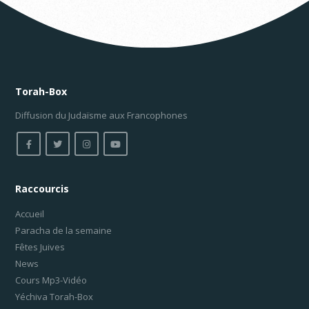
Torah-Box
Diffusion du Judaïsme aux Francophones
Raccourcis
Accueil
Paracha de la semaine
Fêtes Juives
News
Cours Mp3-Vidéo
Yéchiva Torah-Box